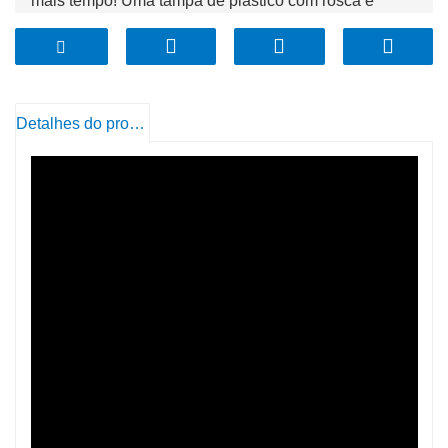
mais tempo! Uma tampa de plástico com rosca e
vedação de borracha mantém a comida mais fresca
por mais tempo. Evite que o açúcar fique duro, que os
biscoitos fiquem estragados e mantenha a farinha livre
de insetos. Use essas latas!
Detalhes do produto