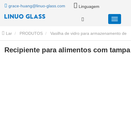
grace-huang@linuo-glass.com
Linguagem
Lar
PRODUTOS
Vasilha de vidro para armazenamento de
alimentos
Frasco de armazenamento de vidro com tampa de
Recipiente para alimentos com tampa
bambu
Recipiente para alimentos com tampa