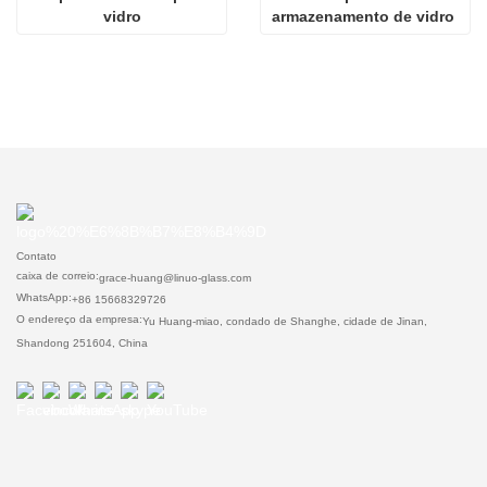
vidro
armazenamento de vidro 
a vácuo
Contato
caixa de correio:
grace-huang@linuo-glass.com
WhatsApp:
+86 15668329726
O endereço da empresa:
Yu Huang-miao, condado de Shanghe, cidade de Jinan,
Shandong 251604, China