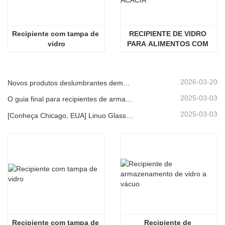
Recipiente com tampa de 
RECIPIENTE DE VIDRO 
vidro
PARA ALIMENTOS COM 
TAMPA DE MADEIRA DE 
ACÁCIA
2026-03-20
Novos produtos deslumbrantes demonstram a força central da marca | Linuo Special Glass estreia-se na Ambiente Frankfurt
2025-03-03
O guia final para recipientes de armazenamento de alimentos de vidro de alto borossilicato
2025-03-03
[Conheça Chicago, EUA] Linuo Glass convida você a reunir o Home Show inspirado em Chicago!
Recipiente com tampa de 
Recipiente de 