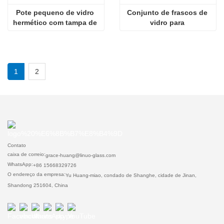
Pote pequeno de vidro 
Conjunto de frascos de 
hermético com tampa de 
vidro para 
bambu
armazenamento de 
alimentos
1
2
Contato
caixa de correio:
grace-huang@linuo-glass.com
WhatsApp:
+86 15668329726
O endereço da empresa:
Yu Huang-miao, condado de Shanghe, cidade de Jinan,
Shandong 251604, China