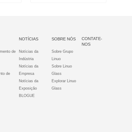
Recipientes herméticos para almoço com divisória de vidro
Recipientes de vidro para almoço à prova de vazamentos
Contate agora
CONTATE-
NOTÍCIAS
SOBRE NÓS
NOS
amento de
Notícias da
Sobre Grupo
Indústria
Linuo
Notícias da
Sobre Linuo
nto de
Empresa
Glass
Notícias da
Explorar Linuo
Exposição
Glass
BLOGUE