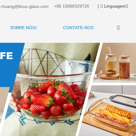
+86 15668329726
|
Linguagem
-huang@linuo-glass.com
SOBRE NÓS
CONTATE-NOS