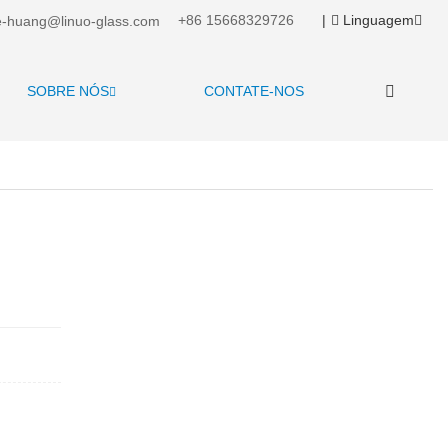
+86 15668329726
|
Linguagem
-huang@linuo-glass.com
SOBRE NÓS
CONTATE-NOS