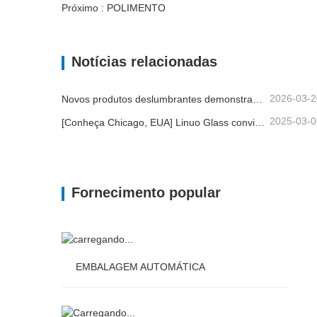
Próximo : POLIMENTO
Notícias relacionadas
2026-03-2
Novos produtos deslumbrantes demonstram a força central da marca | Linuo Special Glass estreia-se na Ambiente Frankfurt
2025-03-0
[Conheça Chicago, EUA] Linuo Glass convida você a reunir o Home Show inspirado em Chicago!
Fornecimento popular
EMBALAGEM AUTOMÁTICA
EMBALAGEM AUTOMÁTICA