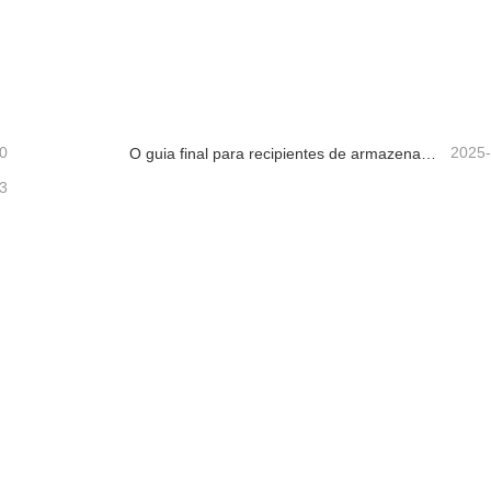
0
2025
O guia final para recipientes de armazenamento de alimentos de vidro de alto borossilicato
3