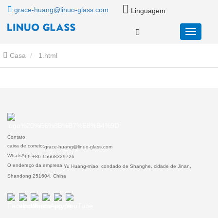
grace-huang@linuo-glass.com
Linguagem
Casa
1.html
Contato
caixa de correio:
grace-huang@linuo-glass.com
WhatsApp:
+86 15668329726
O endereço da empresa:
Yu Huang-miao, condado de Shanghe, cidade de Jinan,
Shandong 251604, China